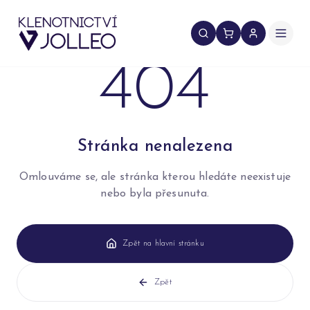
Přeskočit na obsah
404
Stránka nenalezena
Omlouváme se, ale stránka kterou hledáte neexistuje
nebo byla přesunuta.
Zpět na hlavní stránku
Zpět