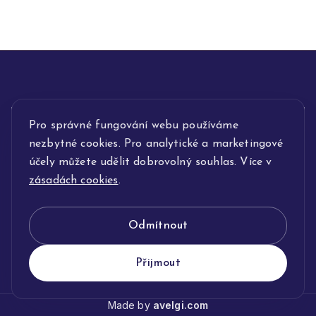
INFORMACE
Pro správné fungování webu používáme
nezbytné cookies. Pro analytické a marketingové
POPIS SLUŽEB
účely můžete udělit dobrovolný souhlas. Více v
zásadách cookies
.
NAŠE NABÍDKA
Odmítnout
KLENOTNICTVÍ JOLLEO
Přijmout
Made by
avelgi.com