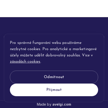
INFORMACE
Pro správné fungování webu používáme
nezbytné cookies. Pro analytické a marketingové
POPIS SLUŽEB
účely můžete udělit dobrovolný souhlas. Více v
zásadách cookies
.
NAŠE NABÍDKA
Odmítnout
KLENOTNICTVÍ JOLLEO
Přijmout
Made by
avelgi.com