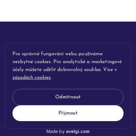
INFORMACE
Pro správné fungování webu používáme
nezbytné cookies. Pro analytické a marketingové
POPIS SLUŽEB
účely můžete udělit dobrovolný souhlas. Více v
zásadách cookies
.
NAŠE NABÍDKA
Odmítnout
KLENOTNICTVÍ JOLLEO
Přijmout
Made by
avelgi.com