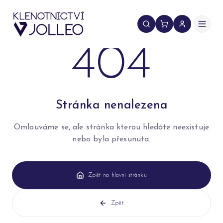
Přeskočit na obsah
404
Stránka nenalezena
Omlouváme se, ale stránka kterou hledáte neexistuje
nebo byla přesunuta.
Zpět na hlavní stránku
Zpět