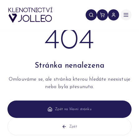
Přeskočit na obsah
404
Stránka nenalezena
Omlouváme se, ale stránka kterou hledáte neexistuje
nebo byla přesunuta.
Zpět na hlavní stránku
Zpět