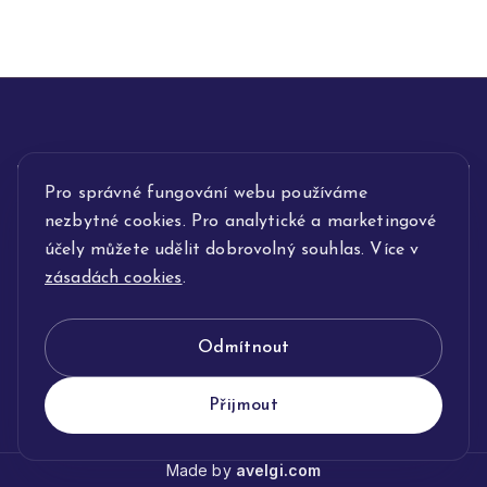
INFORMACE
Pro správné fungování webu používáme
nezbytné cookies. Pro analytické a marketingové
POPIS SLUŽEB
účely můžete udělit dobrovolný souhlas. Více v
zásadách cookies
.
NAŠE NABÍDKA
Odmítnout
KLENOTNICTVÍ JOLLEO
Přijmout
Made by
avelgi.com