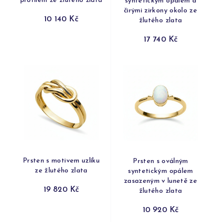
profilem ze žlutého zlata
syntetickým opálem a
čirými zirkony okolo ze
10 140 Kč
žlutého zlata
17 740 Kč
Prsten s motivem uzlíku
Prsten s oválným
ze žlutého zlata
syntetickým opálem
zasazeným v lunetě ze
19 820 Kč
žlutého zlata
10 920 Kč