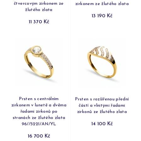
čtvercovým zirkonem ze
zirkonem ze žlutého zlata
žlutého zlata
13 190 Kč
11 370 Kč
Prsten s centrálním
Prsten s rozšířenou přední
zirkonem v lunetě a dvěma
částí a vlnitými řadami
řadami zirkonů po
zirkonů ze žlutého zlata
stranách ze žlutého zlata
14 100 Kč
96//5221/AN/YL
16 700 Kč