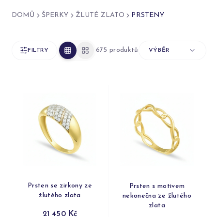
DOMŮ
ŠPERKY
ŽLUTÉ ZLATO
PRSTENY
675 produktů
FILTRY
VÝBĚR
Prsten se zirkony ze
Prsten s motivem
žlutého zlata
nekonečna ze žlutého
zlata
21 450 Kč