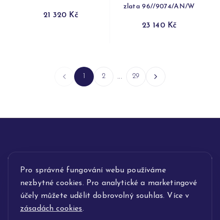
zlata 96//9074/AN/W
21 320 Kč
23 140 Kč
1
2
...
29
INFORMACE
Pro správné fungování webu používáme
nezbytné cookies. Pro analytické a marketingové
POPIS SLUŽEB
účely můžete udělit dobrovolný souhlas. Více v
zásadách cookies
.