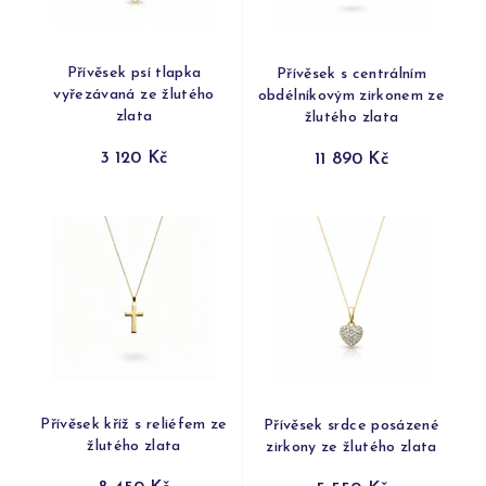
Přívěsek psí tlapka
Přívěsek s centrálním
vyřezávaná ze žlutého
obdélníkovým zirkonem ze
zlata
žlutého zlata
3 120 Kč
11 890 Kč
Přívěsek kříž s reliéfem ze
Přívěsek srdce posázené
žlutého zlata
zirkony ze žlutého zlata