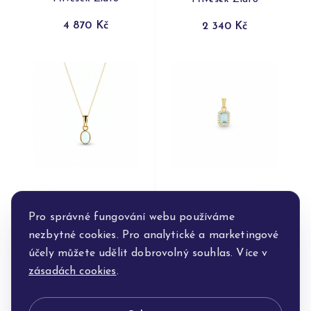
4 870 Kč
2 340 Kč
Přívěsek Zlato
Přívěsek Zlato
Pro správné fungování webu používáme
4 020 Kč
7 860 Kč
nezbytné cookies. Pro analytické a marketingové
účely můžete udělit dobrovolný souhlas. Více v
zásadách cookies
.
1
2
...
20