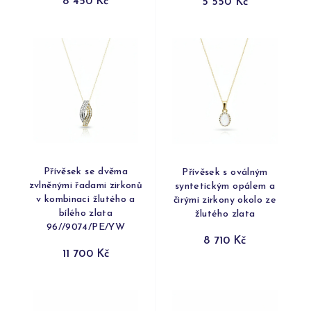
8 450 Kč
5 550 Kč
Přívěsek se dvěma
Přívěsek s oválným
zvlněnými řadami zirkonů
syntetickým opálem a
v kombinaci žlutého a
čirými zirkony okolo ze
bílého zlata
žlutého zlata
96//9074/PE/YW
8 710 Kč
11 700 Kč