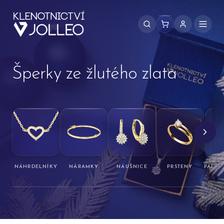
Přeskočit na obsah
Šperky ze žlutého zlata
NÁHRDELNÍKY
NÁRAMKY
NÁUŠNICE
PRSTENY
PÁNSK