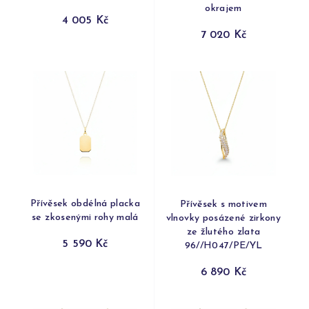
okrajem
4 005 Kč
7 020 Kč
Přívěsek obdélná placka
Přívěsek s motivem
se zkosenými rohy malá
vlnovky posázené zirkony
ze žlutého zlata
5 590 Kč
96//H047/PE/YL
6 890 Kč