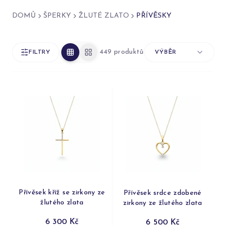
DOMŮ
ŠPERKY
ŽLUTÉ ZLATO
PŘÍVĚSKY
476 produktů
FILTRY
VÝBĚR
Přívěsek kříž se zirkony ze
Přívěsek srdce zdobené
žlutého zlata
zirkony ze žlutého zlata
6 300 Kč
6 500 Kč