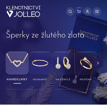
Přeskočit na obsah
Šperky ze žlutého zlata
NÁHRDELNÍKY
NÁRAMKY
NÁUŠNICE
PRSTENY
PÁNSK