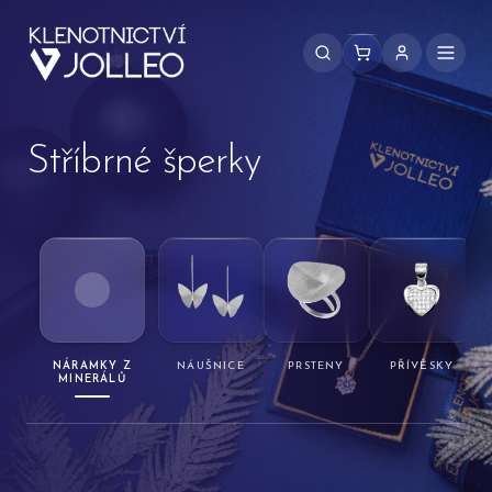
Přeskočit na obsah
Stříbrné šperky
NÁRAMKY Z
NÁUŠNICE
PRSTENY
PŘÍVĚSKY
MINERÁLŮ