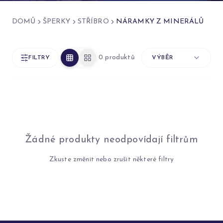
DOMŮ
ŠPERKY
STŘÍBRO
NÁRAMKY Z MINERÁLŮ
0 produktů
FILTRY
VÝBĚR
Žádné produkty neodpovídají filtrům
Zkuste změnit nebo zrušit některé filtry