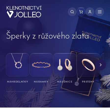
Přeskočit na obsah
Šperky z růžového zlata
NÁHRDELNÍKY
NÁRAMKY
NÁUŠNICE
PRSTENY
PŘ