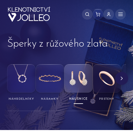
Přeskočit na obsah
Šperky z růžového zlata
NÁHRDELNÍKY
NÁRAMKY
NÁUŠNICE
PRSTENY
PŘ