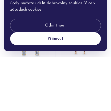
účely můžete udělit dobrovolný souhlas. Více v
Náušnice Zlato
Náušnice Zlato
zásadách cookies
.
12 150 Kč
20 150 Kč
Odmítnout
Přijmout
Náušnice Zlato
Náušnice Zlato
14 040 Kč
9 620 Kč