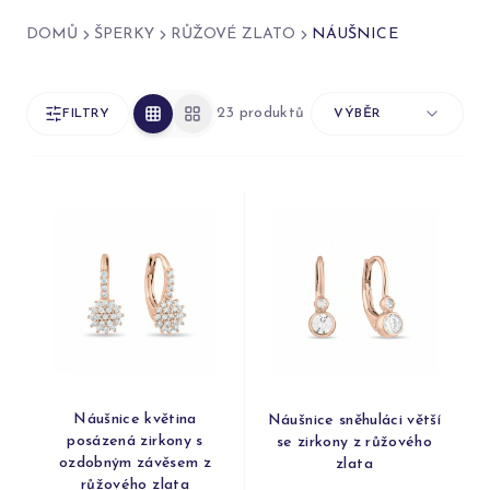
DOMŮ
ŠPERKY
RŮŽOVÉ ZLATO
NÁUŠNICE
23 produktů
FILTRY
VÝBĚR
Náušnice květina
Náušnice sněhuláci větší
posázená zirkony s
se zirkony z růžového
ozdobným závěsem z
zlata
růžového zlata