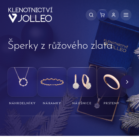
Přeskočit na obsah
Šperky z růžového zlata
NÁHRDELNÍKY
NÁRAMKY
NÁUŠNICE
PRSTENY
PŘ