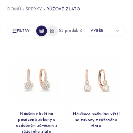
DOMŮ
ŠPERKY
RŮŽOVÉ ZLATO
55 produktů
FILTRY
VÝBĚR
Náušnice květina
Náušnice sněhuláci větší
posázená zirkony s
se zirkony z růžového
ozdobným závěsem z
zlata
růžového zlata