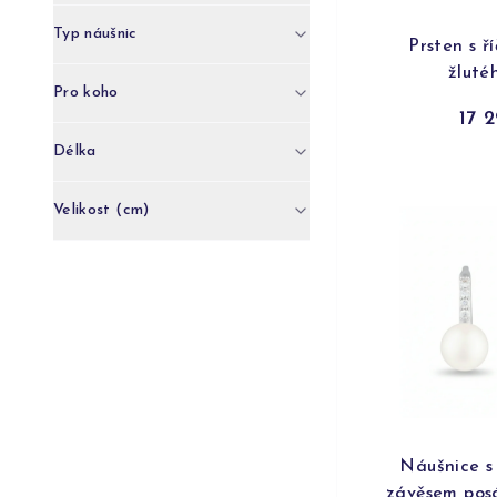
Typ náušnic
Prsten s ř
žluté
Pro koho
17 
Délka
Velikost (cm)
Náušnice s 
závěsem pos