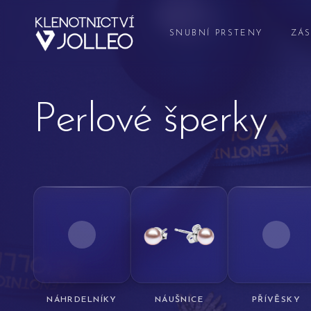
Přeskočit na obsah
SNUBNÍ PRSTENY
ZÁS
Perlové šperky
NÁHRDELNÍKY
NÁUŠNICE
PŘÍVĚSKY