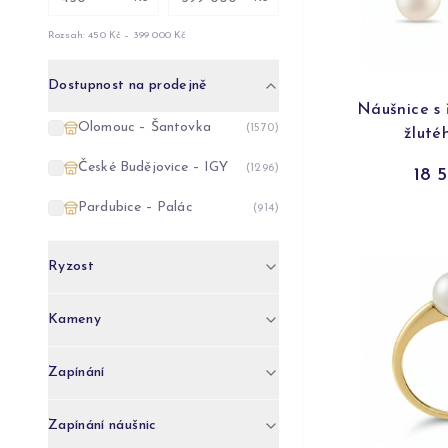
Rozsah:
450 Kč
–
422 500 Kč
Dostupnost na prodejně
Náušnice s ř
Olomouc – Šantovka
(
1741
)
žluté
České Budějovice – IGY
(
1339
)
18 
Pardubice – Palác
(
946
)
Ryzost
Kameny
Zapínání
Zapínání náušnic