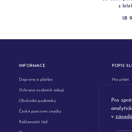
z bílé
18 
INFORMACE
POPIS S
Doprava a platba
Na přání
Ochrana osobních údajů
Rytiny do 
Pro sprá
Obchodní podmínky
Opravy a 
analytic
České puncovní značky
Výkup zla
v
zásadá
Reklamační řád
Technologi