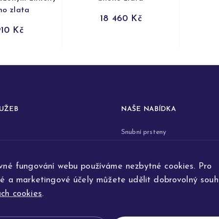
ho zlata
18 460 Kč
910 Kč
LUŽEB
NAŠE NABÍDKA
Snubní prsteny
prstenů
Zásnubní prsteny
vné fungování webu používáme nezbytné cookies. Pro
renovace šperků
Šperky
ké a marketingové účely můžete udělit dobrovolný souhl
ta
Na přání
ch cookies
.
e výroby