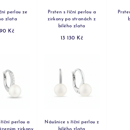
íční perlou ze
Prsten s říční perlou a
Prsten
ho zlata
zirkony po stranách z
bílého zlata
290 Kč
13 130 Kč
říční perlou a
Náušnice s říční perlou z
ázeným zirkony
bílého zlata