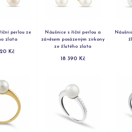
íční perlou ze
Náušnice s říční perlou a
Náušnic
ho zlata
závěsem posázeným zirkony
ž
ze žlutého zlata
520 Kč
18 390 Kč