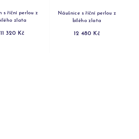
 s říční perlou z
Náušnice s říční perlou z
bílého zlata
bílého zlata
11 320 Kč
12 480 Kč