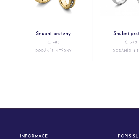
Snubní prsteny
Snubní prs
Č. 488
Č. 340
DODÁNÍ 3–4 TÝDNY
DODÁNÍ 3–4 
INFORMACE
POPIS S