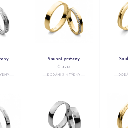
teny
Snubní prsteny
Snu
Č. 4218
TÝDNY
DODÁNÍ 3–4 TÝDNY
DODÁ