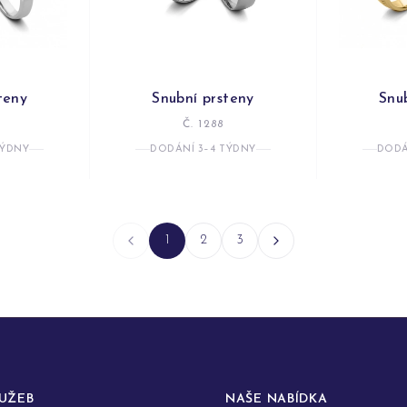
teny
Snubní prsteny
Snu
Č. 1288
TÝDNY
DODÁNÍ 3–4 TÝDNY
DODÁ
1
2
3
LUŽEB
NAŠE NABÍDKA