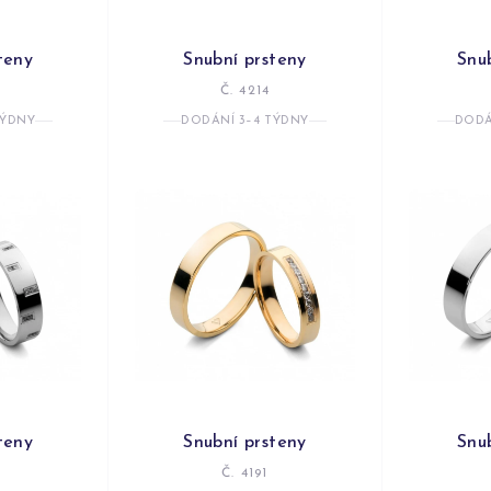
teny
Snubní prsteny
Snu
Č. 4214
TÝDNY
DODÁNÍ 3–4 TÝDNY
DODÁ
teny
Snubní prsteny
Snu
Č. 4191