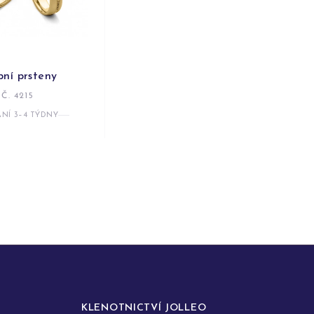
bní prsteny
Č. 4215
NÍ 3–4 TÝDNY
KLENOTNICTVÍ JOLLEO