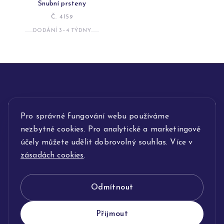
Snubní prsteny
Č. 4159
DODÁNÍ 3–4 TÝDNY
INFORMACE
Pro správné fungování webu používáme
nezbytné cookies. Pro analytické a marketingové
POPIS SLUŽEB
účely můžete udělit dobrovolný souhlas. Více v
zásadách cookies
.
NAŠE NABÍDKA
Odmítnout
KLENOTNICTVÍ JOLLEO
Přijmout