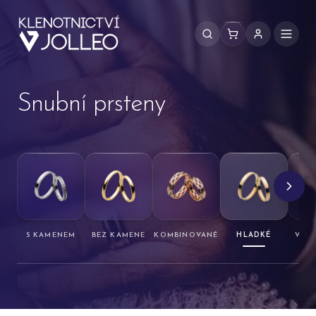
Přeskočit na obsah
Snubní prsteny
S KAMENEM
BEZ KAMENE
KOMBINOVANÉ
HLADKÉ
VZO