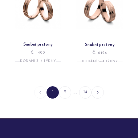
Snubní prsteny
Snubní prsteny
Č. 1400
Č. 6426
DODÁNÍ 3–4 TÝDNY
DODÁNÍ 3–4 TÝDNY
1
2
...
14