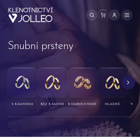
Přeskočit na obsah
Snubní prsteny
S KAMENEM
BEZ KAMENE
KOMBINOVANÉ
HLADKÉ
VZO