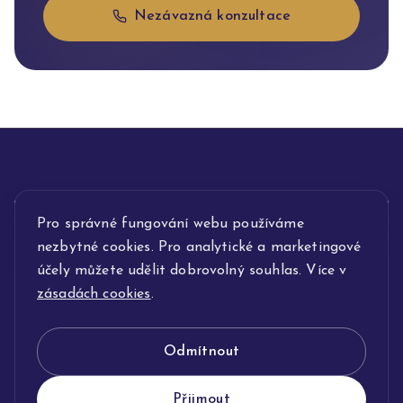
Nezávazná konzultace
INFORMACE
Pro správné fungování webu používáme
nezbytné cookies. Pro analytické a marketingové
POPIS SLUŽEB
účely můžete udělit dobrovolný souhlas. Více v
zásadách cookies
.
NAŠE NABÍDKA
Odmítnout
KLENOTNICTVÍ JOLLEO
Přijmout