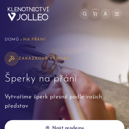
Přeskočit na obsah
DOMŮ
NA PŘÁNÍ
ZAKÁZKOVÁ VÝROBA
Šperky na přání
Vytvoříme šperk přesně podle vašich
představ
Najít prodejnu