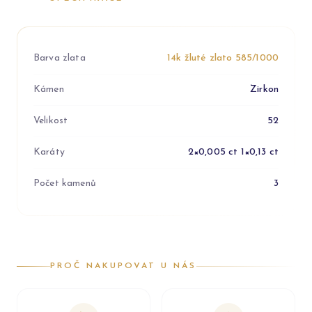
Barva zlata
14k žluté zlato 585/1000
Kámen
Zirkon
Velikost
52
Karáty
2×0,005 ct 1×0,13 ct
Počet kamenů
3
PROČ NAKUPOVAT U NÁS