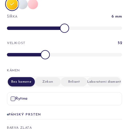
6
mm
ŠÍŘKA
52
VELIKOST
KÁMEN
Bez kamene
Zirkon
Briliant
Laboratorní diamant
Rytina
PÁNSKÝ PRSTEN
BARVA ZLATA