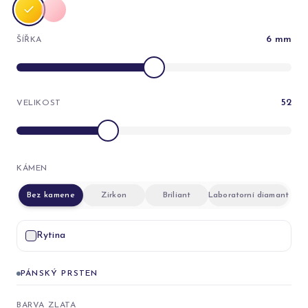
6
mm
ŠÍŘKA
52
VELIKOST
KÁMEN
Bez kamene
Zirkon
Briliant
Laboratorní diamant
Rytina
PÁNSKÝ PRSTEN
BARVA ZLATA