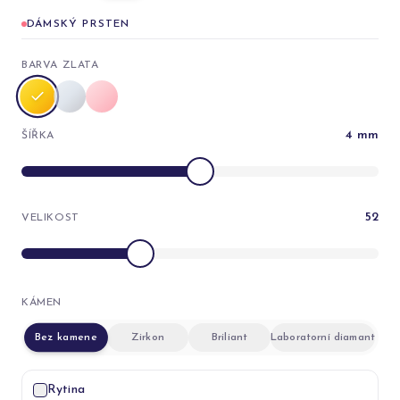
DÁMSKÝ PRSTEN
BARVA ZLATA
4
mm
ŠÍŘKA
52
VELIKOST
KÁMEN
Bez kamene
Zirkon
Briliant
Laboratorní diamant
Rytina