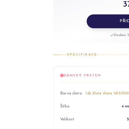
3
PŘI
Dodání 3
SPECIFIKACE
DÁMSKÝ PRSTEN
Barva zlata
14k žluté zlato 585/10
Šířka
4 m
Velikost