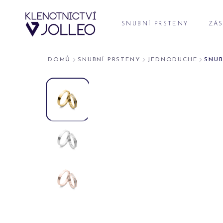
Přeskočit na obsah
SNUBNÍ PRSTENY
ZÁS
DOMŮ
SNUBNÍ PRSTENY
JEDNODUCHE
SNUB