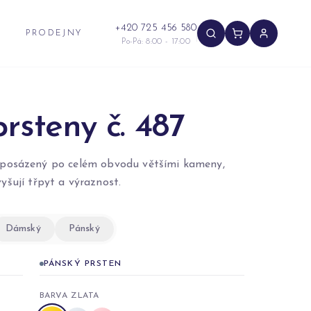
+420 725 456 580
PRODEJNY
Po-Pá: 8:00 - 17:00
rsteny č. 487
e posázený po celém obvodu většími kameny,
yšují třpyt a výraznost.
Dámský
Pánský
PÁNSKÝ PRSTEN
BARVA ZLATA