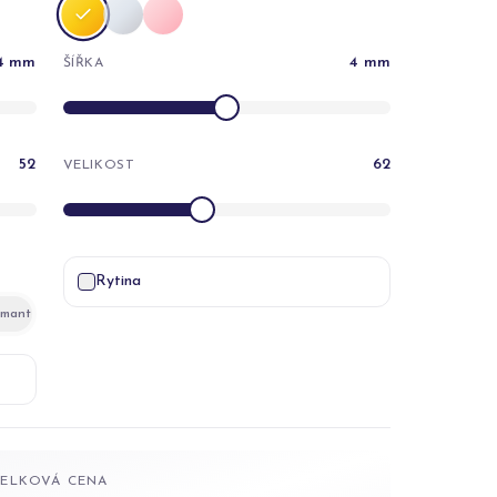
4
mm
4
mm
ŠÍŘKA
52
62
VELIKOST
Rytina
amant
CELKOVÁ CENA