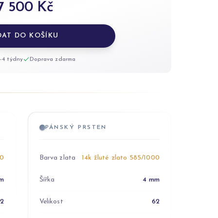
7 500 Kč
DAT DO KOŠÍKU
-4 týdny
Doprava zdarma
PÁNSKÝ PRSTEN
00
Barva zlata
14k žluté zlato 585/1000
m
Šířka
4 mm
52
Velikost
62