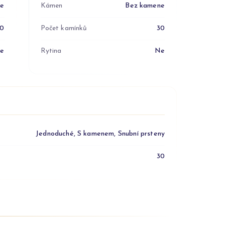
ne
Kámen
Bez kamene
30
Počet kamínků
30
e
Rytina
Ne
Jednoduché, S kamenem, Snubní prsteny
30