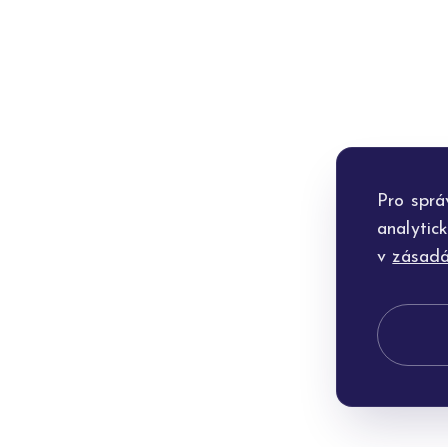
Pro sprá
analytic
v
zásadá