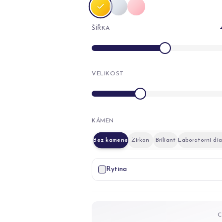
ŠÍŘKA
VELIKOST
KÁMEN
Bez kamene
Zirkon
Briliant
Laboratorní di
Rytina