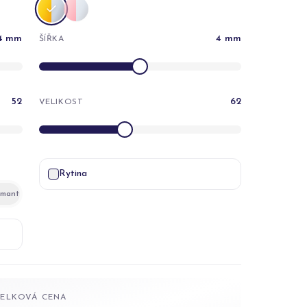
4
mm
4
mm
ŠÍŘKA
52
62
VELIKOST
Rytina
amant
CELKOVÁ CENA