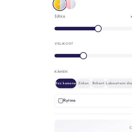
ŠÍŘKA
VELIKOST
KÁMEN
Bez kamene
Zirkon
Briliant
Laboratorní di
Rytina