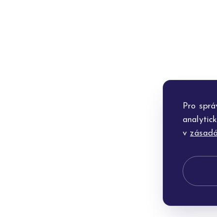
Pro sprá
analytic
v
zásadá