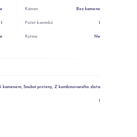
ne
Kámen
Bez kamene
1
Počet kamínků
1
e
Rytina
Ne
S kamenem, Snubní prsteny, Z kombinovaného zlata
1