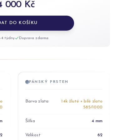
4 000 Kč
DAT DO KOŠÍKU
-4 týdny
Doprava zdarma
PÁNSKÝ PRSTEN
to
Barva zlata
14k žluté + bílé zlato
00
585/1000
m
Šířka
4 mm
52
Velikost
62