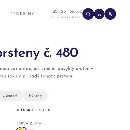
+420 725 456 580
PRODEJNY
Po-Pá: 8:00 - 17:00
rsteny č. 480
mnou variantou, jak změnit obvyklý prsten v
mu tak i v případě tohoto prstenu.
Dámský
Pánský
PÁNSKÝ PRSTEN
BARVA ZLATA