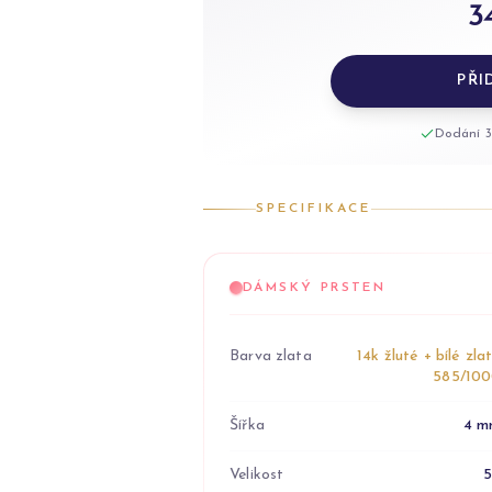
3
PŘI
Dodání 3
SPECIFIKACE
DÁMSKÝ PRSTEN
Barva zlata
14k žluté + bílé zla
585/10
Šířka
4 m
Velikost