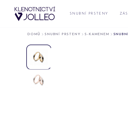
Přeskočit na obsah
SNUBNÍ PRSTENY
ZÁS
DOMŮ
SNUBNÍ PRSTENY
S-KAMENEM
SNUBNÍ