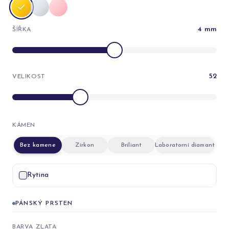
4
mm
ŠÍŘKA
52
VELIKOST
KÁMEN
Bez kamene
Zirkon
Briliant
Laboratorní diamant
Rytina
PÁNSKÝ PRSTEN
BARVA ZLATA