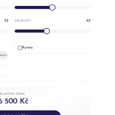
52
62
VELIKOST
Rytina
amant
CELKOVÁ CENA
6 500 Kč