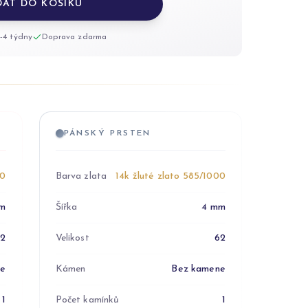
DAT DO KOŠÍKU
-4 týdny
Doprava zdarma
PÁNSKÝ PRSTEN
00
Barva zlata
14k žluté zlato 585/1000
m
Šířka
4 mm
52
Velikost
62
ne
Kámen
Bez kamene
1
Počet kamínků
1