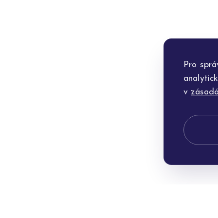
Pro sprá
analytic
v
zásadá