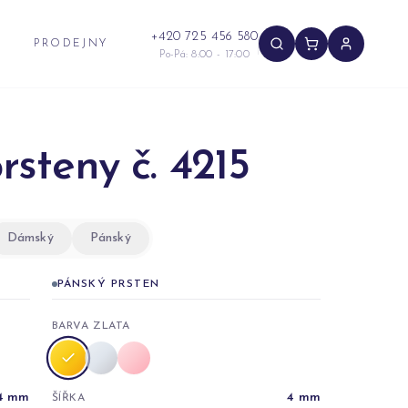
+420 725 456 580
PRODEJNY
Po-Pá: 8:00 - 17:00
rsteny č. 4215
Dámský
Pánský
PÁNSKÝ PRSTEN
BARVA ZLATA
4
mm
4
mm
ŠÍŘKA