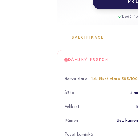
PŘI
Dodání 3
SPECIFIKACE
DÁMSKÝ PRSTEN
Barva zlata
14k žluté zlato 585/10
Šířka
4 m
Velikost
Kámen
Bez kame
Počet kamínků