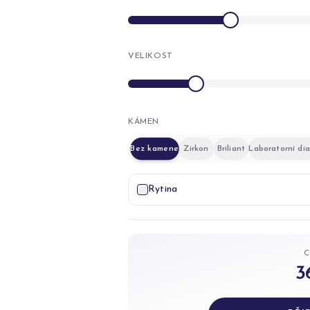
VELIKOST
KÁMEN
Bez kamene
Zirkon
Briliant
Laboratorní di
Rytina
3