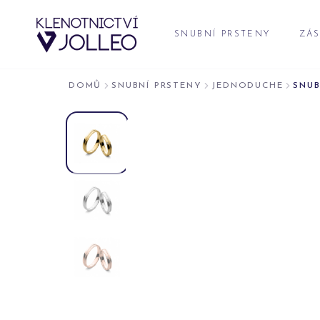
Přeskočit na obsah
SNUBNÍ PRSTENY
ZÁS
DOMŮ
SNUBNÍ PRSTENY
JEDNODUCHE
SNUB