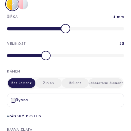
4
mm
ŠÍŘKA
52
VELIKOST
KÁMEN
Bez kamene
Zirkon
Briliant
Laboratorní diamant
Rytina
PÁNSKÝ PRSTEN
BARVA ZLATA