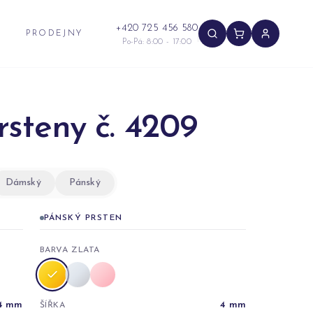
+420 725 456 580
PRODEJNY
Po-Pá: 8:00 - 17:00
rsteny č. 4209
Dámský
Pánský
PÁNSKÝ PRSTEN
BARVA ZLATA
4
mm
4
mm
ŠÍŘKA