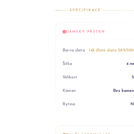
SPECIFIKACE
DÁMSKÝ PRSTEN
Barva zlata
14k žluté zlato 585/10
Šířka
4 m
Velikost
Kámen
Bez kame
Rytina
N