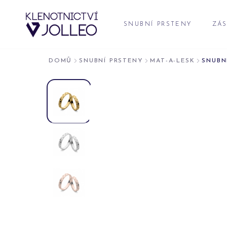
Přeskočit na obsah
SNUBNÍ PRSTENY
ZÁS
DOMŮ
SNUBNÍ PRSTENY
MAT-A-LESK
SNUBN