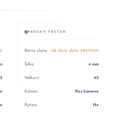
PÁNSKÝ PRSTEN
00
Barva zlata
14k žluté zlato 585/1000
m
Šířka
4 mm
52
Velikost
62
ne
Kámen
Bez kamene
e
Rytina
Ne