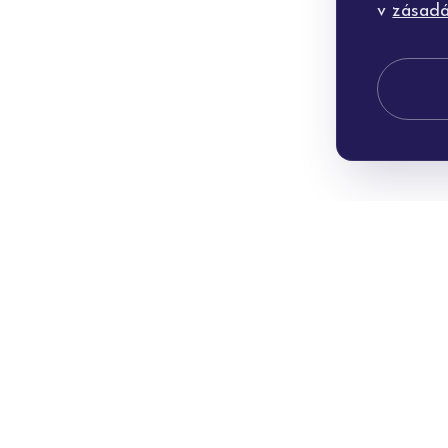
v
zásadá
Po