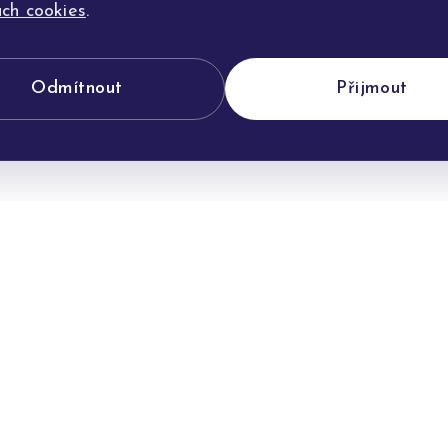
ch cookies
.
Odmítnout
Přijmout
POTŘEBUJETE PORADIT?
Jsme tu pro vás
můžeme vám s výběrem, úpravou i jakýmkoliv dotazem ohle
našich šperků