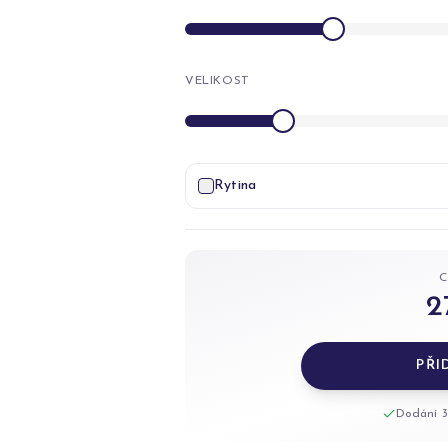
VELIKOST
Rytina
2
PŘI
Dodání 3