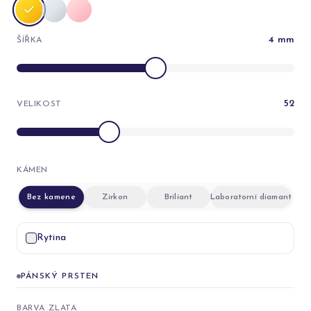
4
mm
ŠÍŘKA
52
VELIKOST
KÁMEN
Bez kamene
Zirkon
Briliant
Laboratorní diamant
Rytina
PÁNSKÝ PRSTEN
BARVA ZLATA