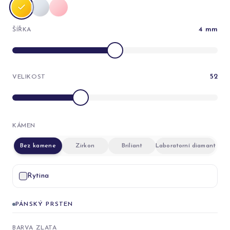
4
mm
ŠÍŘKA
52
VELIKOST
KÁMEN
Bez kamene
Zirkon
Briliant
Laboratorní diamant
Rytina
PÁNSKÝ PRSTEN
BARVA ZLATA