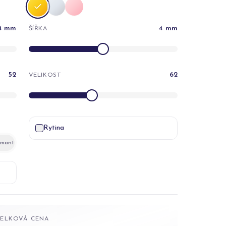
4
mm
4
mm
ŠÍŘKA
52
62
VELIKOST
Rytina
amant
CELKOVÁ CENA