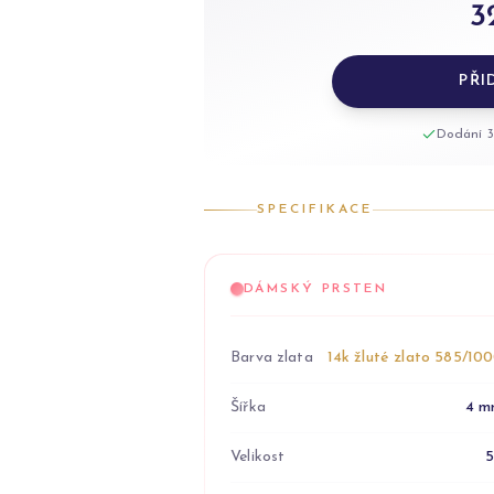
3
PŘI
Dodání 3
SPECIFIKACE
DÁMSKÝ PRSTEN
Barva zlata
14k žluté zlato 585/10
Šířka
4 m
Velikost