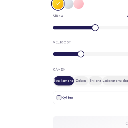
ŠÍŘKA
VELIKOST
KÁMEN
Bez kamene
Zirkon
Briliant
Laboratorní di
Rytina