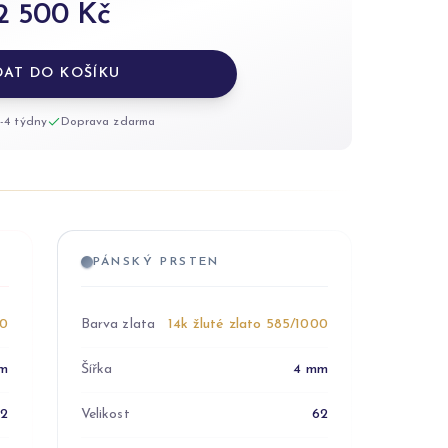
2 500 Kč
DAT DO KOŠÍKU
-4 týdny
Doprava zdarma
PÁNSKÝ PRSTEN
00
Barva zlata
14k žluté zlato 585/1000
m
Šířka
4 mm
52
Velikost
62