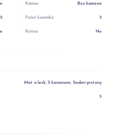
ne
Kámen
Bez kamene
5
Počet kamínků
5
e
Rytina
Ne
Mat a lesk, S kamenem, Snubní prsteny
5