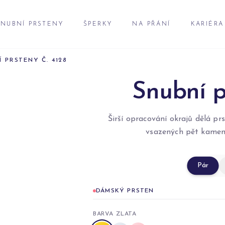
NUBNÍ PRSTENY
ŠPERKY
NA PŘÁNÍ
KARIÉRA
Í PRSTENY Č. 4128
Snubní p
Širší opracování okrajů dělá prs
vsazených pět kamenů
Pár
DÁMSKÝ PRSTEN
BARVA ZLATA