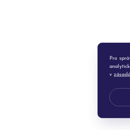
Pro sprá
analytic
v
zásadá