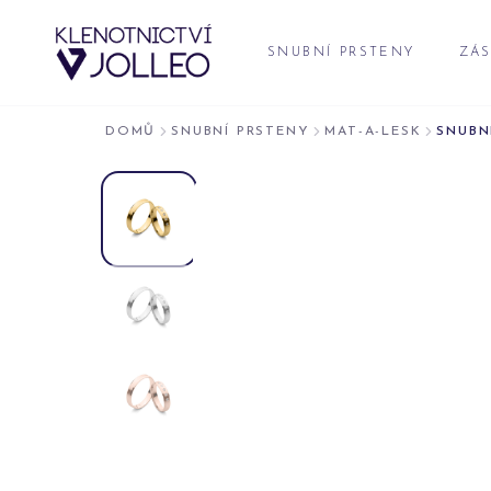
Přeskočit na obsah
SNUBNÍ PRSTENY
ZÁS
DOMŮ
SNUBNÍ PRSTENY
MAT-A-LESK
SNUBN