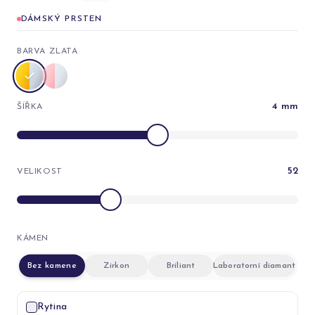
DÁMSKÝ PRSTEN
BARVA ZLATA
4
mm
ŠÍŘKA
52
VELIKOST
KÁMEN
Bez kamene
Zirkon
Briliant
Laboratorní diamant
Rytina