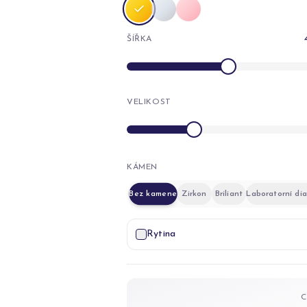
ŠÍŘKA
VELIKOST
KÁMEN
Bez kamene
Zirkon
Briliant
Laboratorní di
Rytina