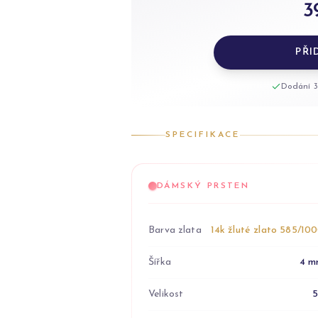
3
PŘI
Dodání 3
SPECIFIKACE
DÁMSKÝ PRSTEN
Barva zlata
14k žluté zlato 585/10
Šířka
4 m
Velikost