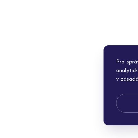
Pro sprá
analytic
v
zásadá