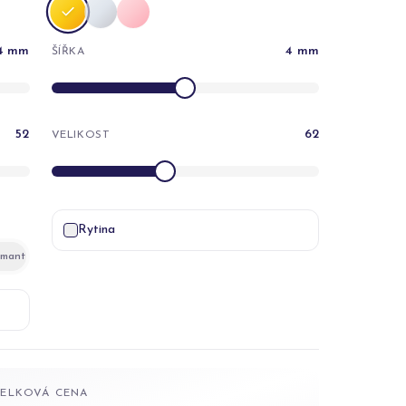
4
mm
4
mm
ŠÍŘKA
52
62
VELIKOST
Rytina
amant
CELKOVÁ CENA