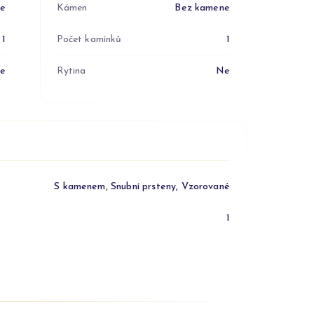
ne
Kámen
Bez kamene
1
Počet kamínků
1
e
Rytina
Ne
S kamenem, Snubní prsteny, Vzorované
1