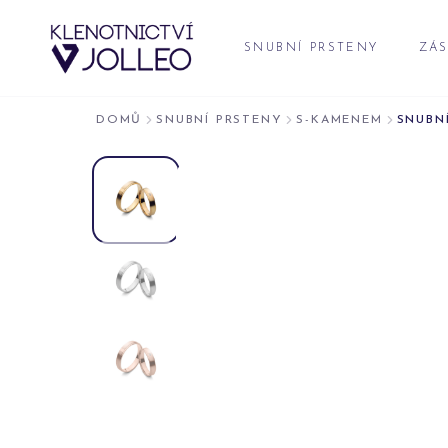
Přeskočit na obsah
SNUBNÍ PRSTENY
ZÁS
DOMŮ
SNUBNÍ PRSTENY
S-KAMENEM
SNUBNÍ