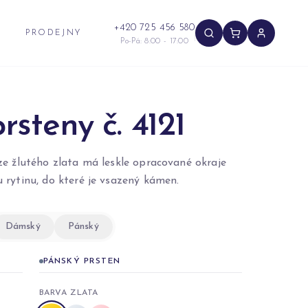
+420 725 456 580
PRODEJNY
Po-Pá: 8:00 - 17:00
rsteny č. 4121
e žlutého zlata má leskle opracované okraje
 rytinu, do které je vsazený kámen.
Dámský
Pánský
PÁNSKÝ PRSTEN
BARVA ZLATA