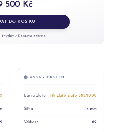
9 500 Kč
DAT DO KOŠÍKU
-4 týdny
Doprava zdarma
PÁNSKÝ PRSTEN
00
Barva zlata
14k žluté zlato 585/1000
m
Šířka
4 mm
52
Velikost
62