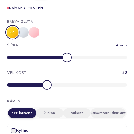
DÁMSKÝ PRSTEN
BARVA ZLATA
4
mm
ŠÍŘKA
52
VELIKOST
KÁMEN
Bez kamene
Zirkon
Briliant
Laboratorní diamant
Rytina