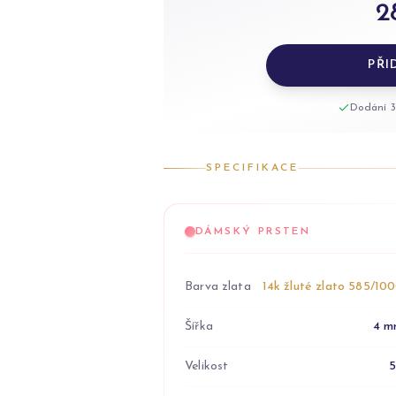
2
PŘI
Dodání 3
SPECIFIKACE
DÁMSKÝ PRSTEN
Barva zlata
14k žluté zlato 585/10
Šířka
4 m
Velikost