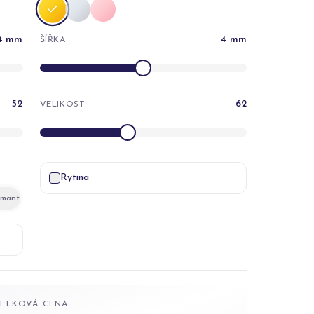
4
mm
4
mm
ŠÍŘKA
52
62
VELIKOST
Rytina
amant
CELKOVÁ CENA