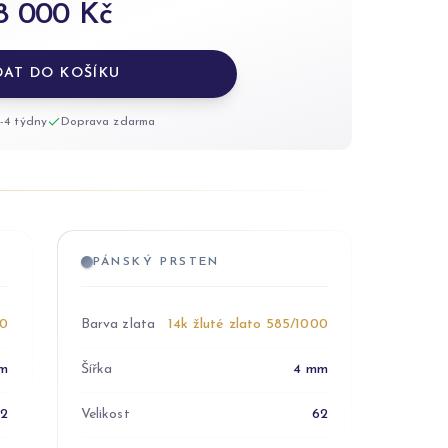
8 000 Kč
DAT DO KOŠÍKU
-4 týdny
Doprava zdarma
PÁNSKÝ PRSTEN
00
Barva zlata
14k žluté zlato 585/1000
m
Šířka
4 mm
52
Velikost
62