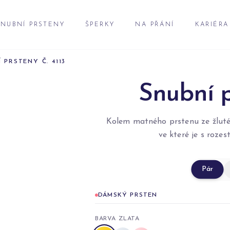
NUBNÍ PRSTENY
ŠPERKY
NA PŘÁNÍ
KARIÉRA
 PRSTENY Č. 4113
Snubní p
Kolem matného prstenu ze žlutéh
ve které je s roze
Pár
DÁMSKÝ PRSTEN
BARVA ZLATA