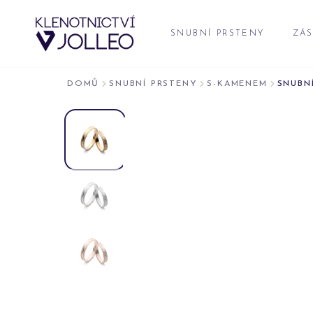
Přeskočit na obsah
SNUBNÍ PRSTENY
ZÁS
DOMŮ
SNUBNÍ PRSTENY
S-KAMENEM
SNUBNÍ