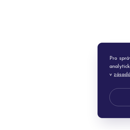
Pro sprá
analytic
v
zásadá