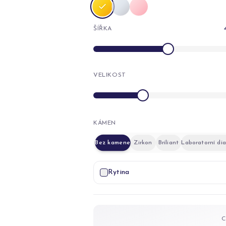
ŠÍŘKA
VELIKOST
KÁMEN
Bez kamene
Zirkon
Briliant
Laboratorní di
Rytina