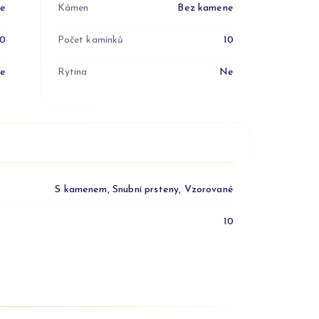
ne
Kámen
Bez kamene
10
Počet kamínků
10
e
Rytina
Ne
S kamenem, Snubní prsteny, Vzorované
10