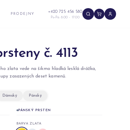
+420 725 456 580
PRODEJNY
Po-Pá: 8:00 - 17:00
rsteny č. 4113
o zlata vede na šikmo hladká lesklá drážka,
stupy zasazených deset kamenů.
Dámský
Pánský
PÁNSKÝ PRSTEN
BARVA ZLATA