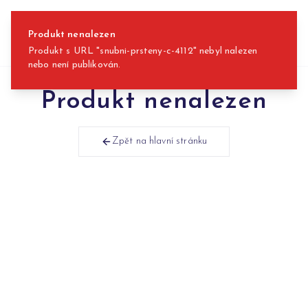
Přeskočit na obsah
Produkt nenalezen
Produkt s URL "snubni-prsteny-c-4112" nebyl nalezen
nebo není publikován.
Produkt nenalezen
Zpět na hlavní stránku