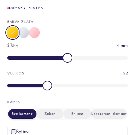
DÁMSKÝ PRSTEN
BARVA ZLATA
4
mm
ŠÍŘKA
52
VELIKOST
KÁMEN
Bez kamene
Zirkon
Briliant
Laboratorní diamant
Rytina