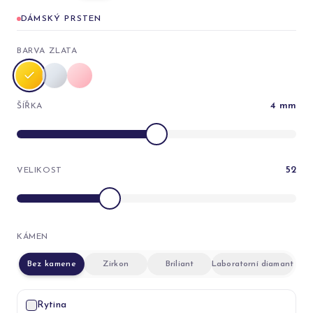
DÁMSKÝ PRSTEN
BARVA ZLATA
4
mm
ŠÍŘKA
52
VELIKOST
KÁMEN
Bez kamene
Zirkon
Briliant
Laboratorní diamant
Rytina