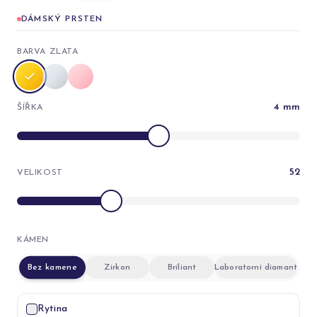
DÁMSKÝ PRSTEN
BARVA ZLATA
4
mm
ŠÍŘKA
52
VELIKOST
KÁMEN
Bez kamene
Zirkon
Briliant
Laboratorní diamant
Rytina