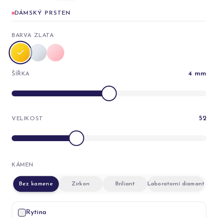
DÁMSKÝ PRSTEN
BARVA ZLATA
4
mm
ŠÍŘKA
52
VELIKOST
KÁMEN
Bez kamene
Zirkon
Briliant
Laboratorní diamant
Rytina