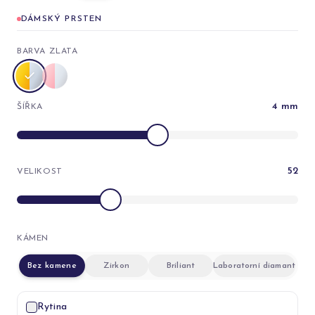
DÁMSKÝ PRSTEN
BARVA ZLATA
4
mm
ŠÍŘKA
52
VELIKOST
KÁMEN
Bez kamene
Zirkon
Briliant
Laboratorní diamant
Rytina