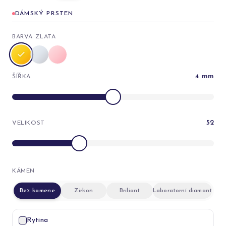
DÁMSKÝ PRSTEN
BARVA ZLATA
4
mm
ŠÍŘKA
52
VELIKOST
KÁMEN
Bez kamene
Zirkon
Briliant
Laboratorní diamant
Rytina