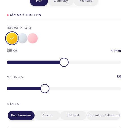
Pár
Dámský
Pánský
DÁMSKÝ PRSTEN
BARVA ZLATA
4
mm
ŠÍŘKA
52
VELIKOST
KÁMEN
Bez kamene
Zirkon
Briliant
Laboratorní diamant