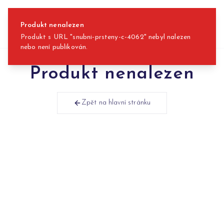
Přeskočit na obsah
Produkt nenalezen
Produkt s URL "snubni-prsteny-c-4062" nebyl nalezen
nebo není publikován.
Produkt nenalezen
Zpět na hlavní stránku