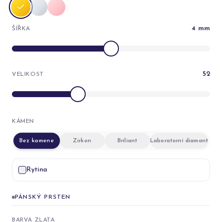
4
mm
ŠÍŘKA
52
VELIKOST
KÁMEN
Bez kamene
Zirkon
Briliant
Laboratorní diamant
Rytina
PÁNSKÝ PRSTEN
BARVA ZLATA