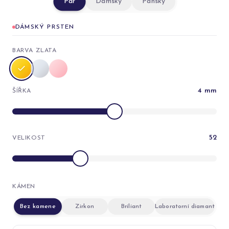
Pár
Dámský
Pánský
DÁMSKÝ PRSTEN
BARVA ZLATA
4
mm
ŠÍŘKA
52
VELIKOST
KÁMEN
Bez kamene
Zirkon
Briliant
Laboratorní diamant