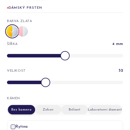
DÁMSKÝ PRSTEN
BARVA ZLATA
4
mm
ŠÍŘKA
52
VELIKOST
KÁMEN
Bez kamene
Zirkon
Briliant
Laboratorní diamant
Rytina