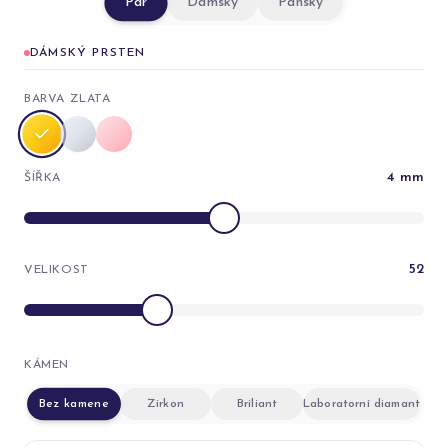
Pár
Dámský
Pánský
DÁMSKÝ PRSTEN
BARVA ZLATA
4
mm
ŠÍŘKA
52
VELIKOST
KÁMEN
Bez kamene
Zirkon
Briliant
Laboratorní diamant