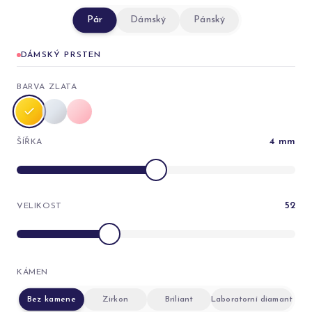
Pár
Dámský
Pánský
DÁMSKÝ PRSTEN
BARVA ZLATA
4
mm
ŠÍŘKA
52
VELIKOST
KÁMEN
Bez kamene
Zirkon
Briliant
Laboratorní diamant