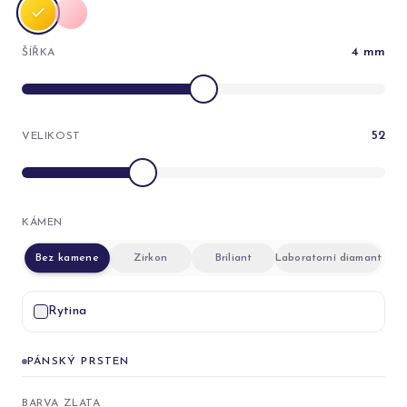
4
mm
ŠÍŘKA
52
VELIKOST
KÁMEN
Bez kamene
Zirkon
Briliant
Laboratorní diamant
Rytina
PÁNSKÝ PRSTEN
BARVA ZLATA