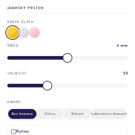
DÁMSKÝ PRSTEN
BARVA ZLATA
4
mm
ŠÍŘKA
52
VELIKOST
KÁMEN
Bez kamene
Zirkon
Briliant
Laboratorní diamant
Rytina