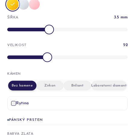
3.5
mm
ŠÍŘKA
52
VELIKOST
KÁMEN
Bez kamene
Zirkon
Briliant
Laboratorní diamant
Rytina
PÁNSKÝ PRSTEN
BARVA ZLATA